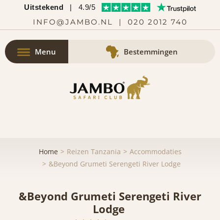
Uitstekend
|
4.9/5
INFO@JAMBO.NL
|
020 2012 740
Menu
Bestemmingen
Home
Reizen Tanzania
Accommodaties
&Beyond Grumeti Serengeti River Lodge
&Beyond Grumeti Serengeti River
Lodge