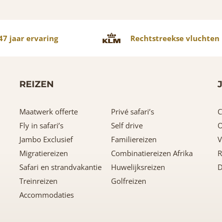
7 jaar ervaring
Rechtstreekse vluchten
REIZEN
Maatwerk offerte
Privé safari’s
C
Fly in safari’s
Self drive
O
Jambo Exclusief
Familiereizen
V
Migratiereizen
Combinatiereizen Afrika
R
Safari en strandvakantie
Huwelijksreizen
D
Treinreizen
Golfreizen
Accommodaties