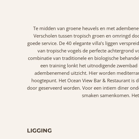
Te midden van groene heuvels en met adembenemen
Verscholen tussen tropisch groen en omringd doo
goede service. De 40 elegante villa’s liggen versprei
van tropische vogels de perfecte achtergrond v
combinatie van traditionele en biologische behandel
een training lonkt het uitnodigende zwembad 
adembenemend uitzicht. Hier worden mediterrane
hoogtepunt. Het Ocean View Bar & Restaurant is de
door geserveerd worden. Voor een intiem diner onder 
smaken samenkomen. Het re
LIGGING