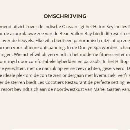
OMSCHRIJVING
d uitzicht over de Indische Oceaan ligt het Hilton Seychelles
r de azuurblauwe zee van de Beau Vallon Bay biedt dit resort e
d over de heuvels. Elke villa biedt een panoramisch uitzicht op z
ormen voor ultieme ontspanning. In de Duniye Spa worden lichaa
ingen. Wie actief wil blijven vindt in het moderne fitnesscenter 
omringd door comfortabele ligbedden en parasols. In het Hilltop
 gerechten, met de nadruk op verse zeevruchten, geserveerd. D
 ideale plek om de zon te zien ondergaan met livemuziek, verfriss
de sterren biedt Les Cocotiers Restaurant de perfecte setting: e
sort bevindt zich aan de noordwestkust van Mahé. Gasten vanaf