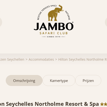
izen Seychellen
Accommodaties
Hilton Seychelles Northolme R
Omschrijving
Kamertype
Prijzen
on Seychelles Northolme Resort & Spa