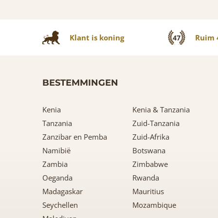
Klant is koning
Ruim 4
47
BESTEMMINGEN
Kenia
Kenia & Tanzania
Tanzania
Zuid-Tanzania
Zanzibar en Pemba
Zuid-Afrika
Namibië
Botswana
Zambia
Zimbabwe
Oeganda
Rwanda
Madagaskar
Mauritius
Seychellen
Mozambique