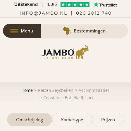
Uitstekend
|
4.9/5
INFO@JAMBO.NL
|
020 2012 740
Menu
Bestemmingen
Home
Reizen Seychellen
Accommodaties
Constance Ephelia Resort
Omschrijving
Kamertype
Prijzen