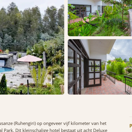
usanze (Ruhengiri) op ongeveer vijf kilometer van het
P
 Park. Dit kleinschalige hotel bestaat uit acht Deluxe