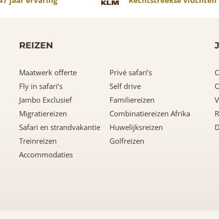
REIZEN
Maatwerk offerte
Privé safari’s
C
Fly in safari’s
Self drive
O
Jambo Exclusief
Familiereizen
V
Migratiereizen
Combinatiereizen Afrika
R
Safari en strandvakantie
Huwelijksreizen
D
Treinreizen
Golfreizen
Accommodaties