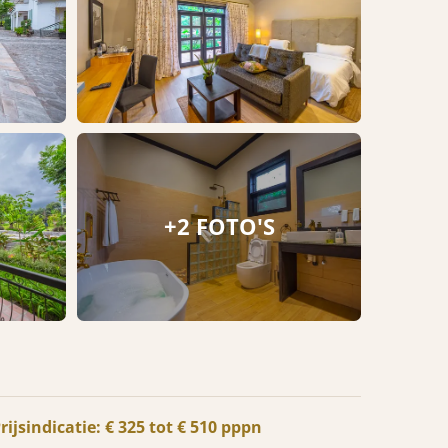
+2 FOTO'S
rijsindicatie: € 325 tot € 510 pppn