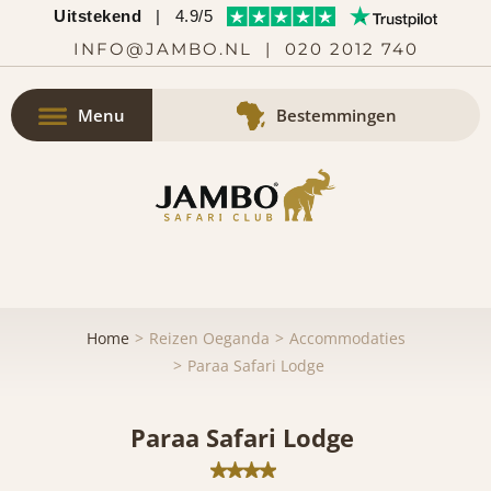
Uitstekend
|
4.9/5
INFO@JAMBO.NL
|
020 2012 740
Menu
Bestemmingen
Home
Reizen Oeganda
Accommodaties
Paraa Safari Lodge
Paraa Safari Lodge