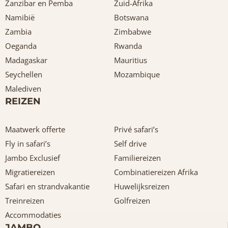
Zanzibar en Pemba
Zuid-Afrika
Namibië
Botswana
Zambia
Zimbabwe
Oeganda
Rwanda
Madagaskar
Mauritius
Seychellen
Mozambique
Malediven
REIZEN
Maatwerk offerte
Privé safari’s
Fly in safari’s
Self drive
Jambo Exclusief
Familiereizen
Migratiereizen
Combinatiereizen Afrika
Safari en strandvakantie
Huwelijksreizen
Treinreizen
Golfreizen
Accommodaties
JAMBO