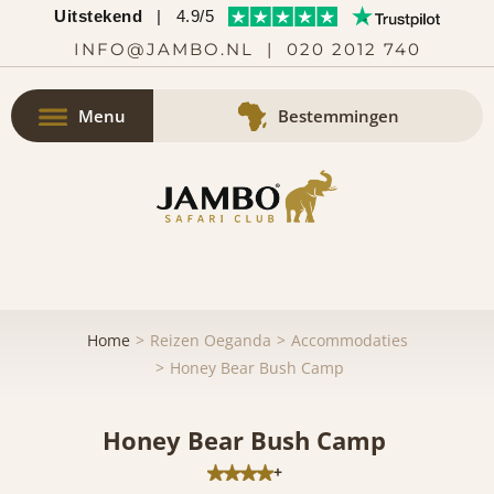
Uitstekend
|
4.9/5
INFO@JAMBO.NL
|
020 2012 740
Menu
Bestemmingen
Home
Reizen Oeganda
Accommodaties
Honey Bear Bush Camp
Honey Bear Bush Camp
+