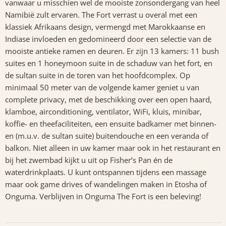
vanwaar u misschien wel de mooiste zonsondergang van heel
Namibië zult ervaren. The Fort verrast u overal met een
klassiek Afrikaans design, vermengd met Marokkaanse en
Indiase invloeden en gedomineerd door een selectie van de
mooiste antieke ramen en deuren. Er zijn 13 kamers: 11 bush
suites en 1 honeymoon suite in de schaduw van het fort, en
de sultan suite in de toren van het hoofdcomplex. Op
minimaal 50 meter van de volgende kamer geniet u van
complete privacy, met de beschikking over een open haard,
klamboe, airconditioning, ventilator, WiFi, kluis, minibar,
koffie- en theefaciliteiten, een ensuite badkamer met binnen-
en (m.u.v. de sultan suite) buitendouche en een veranda of
balkon. Niet alleen in uw kamer maar ook in het restaurant en
bij het zwembad kijkt u uit op Fisher’s Pan én de
waterdrinkplaats. U kunt ontspannen tijdens een massage
maar ook game drives of wandelingen maken in Etosha of
Onguma. Verblijven in Onguma The Fort is een beleving!