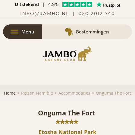
Uitstekend
|
4.9/5
INFO@JAMBO.NL
|
020 2012 740
Menu
Bestemmingen
Home
Reizen Namibië
Accommodaties
Onguma The Fort
Onguma The Fort
Etosha National Park