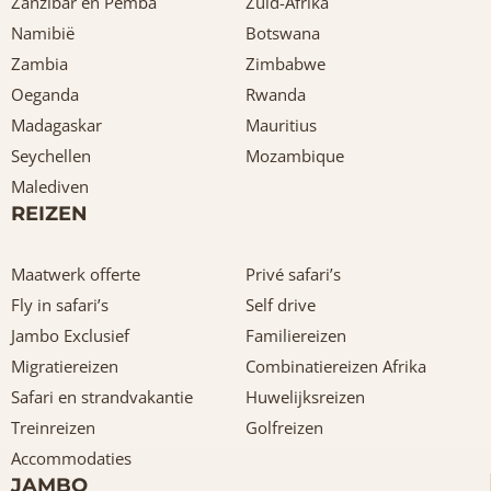
Zanzibar en Pemba
Zuid-Afrika
Namibië
Botswana
Zambia
Zimbabwe
Oeganda
Rwanda
Madagaskar
Mauritius
Seychellen
Mozambique
Malediven
REIZEN
Maatwerk offerte
Privé safari’s
Fly in safari’s
Self drive
Jambo Exclusief
Familiereizen
Migratiereizen
Combinatiereizen Afrika
Safari en strandvakantie
Huwelijksreizen
Treinreizen
Golfreizen
Accommodaties
JAMBO