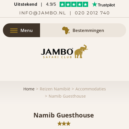
Uitstekend
|
4.9/5
INFO@JAMBO.NL
|
020 2012 740
Menu
Bestemmingen
Home
Reizen Namibië
Accommodaties
Namib Guesthouse
Namib Guesthouse