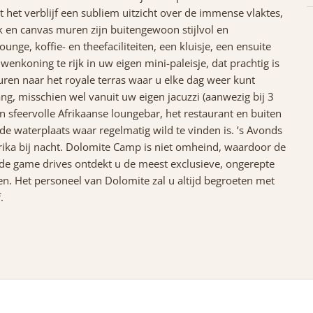
 het verblijf een subliem uitzicht over de immense vlaktes,
k en canvas muren zijn buitengewoon stijlvol en
ge, koffie- en theefaciliteiten, een kluisje, een ensuite
enkoning te rijk in uw eigen mini-paleisje, dat prachtig is
ren naar het royale terras waar u elke dag weer kunt
, misschien wel vanuit uw eigen jacuzzi (aanwezig bij 3
n sfeervolle Afrikaanse loungebar, het restaurant en buiten
de waterplaats waar regelmatig wild te vinden is. ’s Avonds
frika bij nacht. Dolomite Camp is niet omheind, waardoor de
ide game drives ontdekt u de meest exclusieve, ongerepte
en. Het personeel van Dolomite zal u altijd begroeten met
.