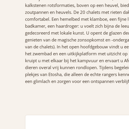
kalkstenen rotsformaties, boven op een heuvel, biedt
zoutpannen en heuvels. De 20 chalets met rieten da
comfortabel. Een hemelbed met klamboe, een fijne loun
badkamer, een haardroger: u voelt zich bijna de leeuw
gedecoreerd met lokale kunst. U opent de glazen deu
genieten van de magische zonsopkomst en -ondergang
van de chalets). In het open hoofdgebouw vindt u ee
het zwembad en een uitkijkplatform met uitzicht op 
kruipt u met elkaar bij het kampvuur en ervaart u A
dieren overal vrij kunnen rondlopen. Tijdens begele
plekjes van Etosha, die alleen de echte rangers kenn
een glimlach en zorgen voor een ontspannen verblijf