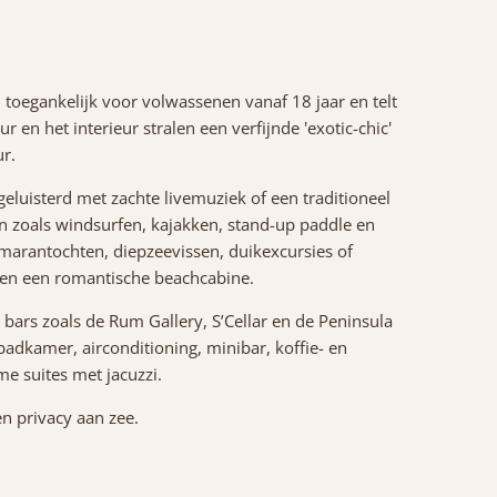
d toegankelijk voor volwassenen vanaf 18 jaar en telt
 en het interieur stralen een verfijnde 'exotic-chic'
r.
luisterd met zachte livemuziek of een traditioneel
ten zoals windsurfen, kajakken, stand-up paddle en
marantochten, diepzeevissen, duikexcursies of
 en een romantische beachcabine.
 bars zoals de Rum Gallery, S’Cellar en de Peninsula
adkamer, airconditioning, minibar, koffie- en
me suites met jacuzzi.
n privacy aan zee.