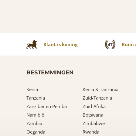
Klant is koning
Ruim 4
47
BESTEMMINGEN
Kenia
Kenia & Tanzania
Tanzania
Zuid-Tanzania
Zanzibar en Pemba
Zuid-Afrika
Namibië
Botswana
Zambia
Zimbabwe
Oeganda
Rwanda