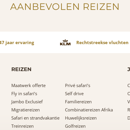
AANBEVOLEN REIZEN
7 jaar ervaring
Rechtstreekse vluchten
REIZEN
Maatwerk offerte
Privé safari’s
C
Fly in safari’s
Self drive
O
Jambo Exclusief
Familiereizen
V
Migratiereizen
Combinatiereizen Afrika
R
Safari en strandvakantie
Huwelijksreizen
D
Treinreizen
Golfreizen