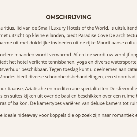
OMSCHRIJVING
ritius, lid van de Small Luxury Hotels of the World, is uitsluiten
et uitzicht op kleine eilanden, biedt Paradise Cove De architectuur
harme uit met duidelijke invloeden uit de rijke Mauritiaanse cultuu
oelere maanden wordt verwarmd. Af en toe wordt uw verblijf opge
 biedt het hotel verlichte tennisbanen, yoga en diverse waterspor
etsverhuur beschikbaar. Tegen toeslag kunt u deelnemen aan cata
q Mondes biedt diverse schoonheidsbehandelingen, een stoombad
uritiaanse, Aziatische en mediterrane specialiteiten De sfeervolle
en suites kijken uit over de baai en beschikken over een ruime b
erras of balkon. De kamertypes variëren van deluxe kamers tot rui
de ideale hideaway voor koppels die op zoek zijn naar romantiek e