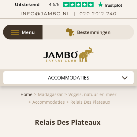
Uitstekend
|
4.9/5
INFO@JAMBO.NL
|
020 2012 740
Menu
Bestemmingen
Home
Madagaskar
Vogels, natuur én meer
Accommodaties
Relais Des Plateaux
Relais Des Plateaux