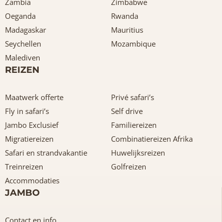
Zambia
Zimbabwe
Oeganda
Rwanda
Madagaskar
Mauritius
Seychellen
Mozambique
Malediven
REIZEN
Maatwerk offerte
Privé safari’s
Fly in safari’s
Self drive
Jambo Exclusief
Familiereizen
Migratiereizen
Combinatiereizen Afrika
Safari en strandvakantie
Huwelijksreizen
Treinreizen
Golfreizen
Accommodaties
JAMBO
Contact en info