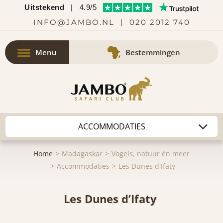
Uitstekend
|
4.9/5
INFO@JAMBO.NL
|
020 2012 740
Menu
Bestemmingen
Home
Madagaskar
Vogels, natuur én meer
Accommodaties
Les Dunes d'Ifaty
Les Dunes d’Ifaty