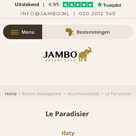
Uitstekend
|
4.9/5
INFO@JAMBO.NL
|
020 2012 740
Menu
Bestemmingen
Home
Reizen Madagaskar
Accommodaties
Le Paradisier
Le Paradisier
Ifaty