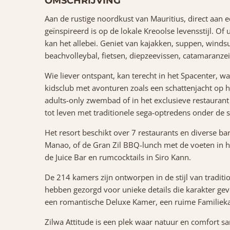
OMSCHRIJVING
Aan de rustige noordkust van Mauritius, direct aan ee
geïnspireerd is op de lokale Kreoolse levensstijl. Of 
kan het allebei. Geniet van kajakken, suppen, windsu
beachvolleybal, fietsen, diepzeevissen, catamaranzeil
Wie liever ontspant, kan terecht in het Spacenter, wa
kidsclub met avonturen zoals een schattenjacht op h
adults-only zwembad of in het exclusieve restaurant 
tot leven met traditionele sega-optredens onder de 
Het resort beschikt over 7 restaurants en diverse bar
Manao, of de Gran Zil BBQ-lunch met de voeten in he
de Juice Bar en rumcocktails in Siro Kann.
De 214 kamers zijn ontworpen in de stijl van tradit
hebben gezorgd voor unieke details die karakter gev
een romantische Deluxe Kamer, een ruime Familieka
Zilwa Attitude is een plek waar natuur en comfort 