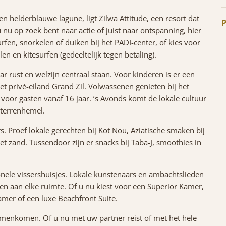
n helderblauwe lagune, ligt Zilwa Attitude, een resort dat
P
u nu op zoek bent naar actie of juist naar ontspanning, hier
rfen, snorkelen of duiken bij het PADI-center, of kies voor
en en kitesurfen (gedeeltelijk tegen betaling).
ar rust en welzijn centraal staan. Voor kinderen is er een
et privé-eiland Grand Zil. Volwassenen genieten bij het
voor gasten vanaf 16 jaar. ’s Avonds komt de lokale cultuur
sterrenhemel.
s. Proef lokale gerechten bij Kot Nou, Aziatische smaken bij
t zand. Tussendoor zijn er snacks bij Taba-J, smoothies in
ionele vissershuisjes. Lokale kunstenaars en ambachtslieden
en aan elke ruimte. Of u nu kiest voor een Superior Kamer,
mer of een luxe Beachfront Suite.
samenkomen. Of u nu met uw partner reist of met het hele