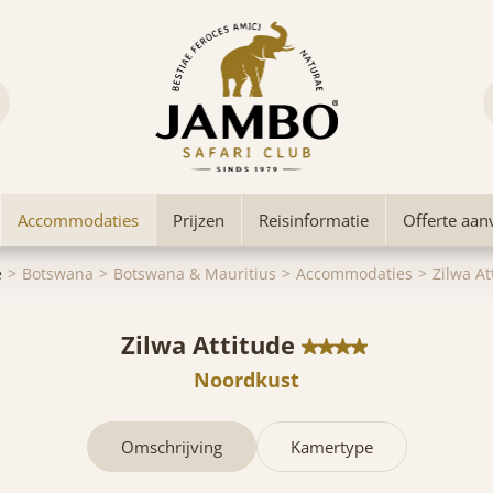
Accommodaties
Prijzen
Reisinformatie
Offerte aan
e
Botswana
Botswana & Mauritius
Accommodaties
Zilwa At
Zilwa Attitude
Noordkust
Omschrijving
Kamertype