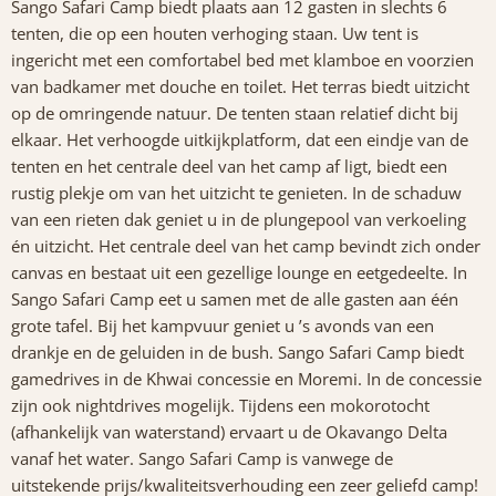
Sango Safari Camp biedt plaats aan 12 gasten in slechts 6
tenten, die op een houten verhoging staan. Uw tent is
ingericht met een comfortabel bed met klamboe en voorzien
van badkamer met douche en toilet. Het terras biedt uitzicht
op de omringende natuur. De tenten staan relatief dicht bij
elkaar. Het verhoogde uitkijkplatform, dat een eindje van de
tenten en het centrale deel van het camp af ligt, biedt een
rustig plekje om van het uitzicht te genieten. In de schaduw
van een rieten dak geniet u in de plungepool van verkoeling
én uitzicht. Het centrale deel van het camp bevindt zich onder
canvas en bestaat uit een gezellige lounge en eetgedeelte. In
Sango Safari Camp eet u samen met de alle gasten aan één
grote tafel. Bij het kampvuur geniet u ’s avonds van een
drankje en de geluiden in de bush. Sango Safari Camp biedt
gamedrives in de Khwai concessie en Moremi. In de concessie
zijn ook nightdrives mogelijk. Tijdens een mokorotocht
(afhankelijk van waterstand) ervaart u de Okavango Delta
vanaf het water. Sango Safari Camp is vanwege de
uitstekende prijs/kwaliteitsverhouding een zeer geliefd camp!