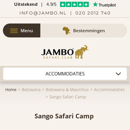
Uitstekend
|
4.9/5
INFO@JAMBO.NL
|
020 2012 740
Menu
Bestemmingen
Home
Botswana
Botswana & Mauritius
Accommodaties
Sango Safari Camp
Sango Safari Camp