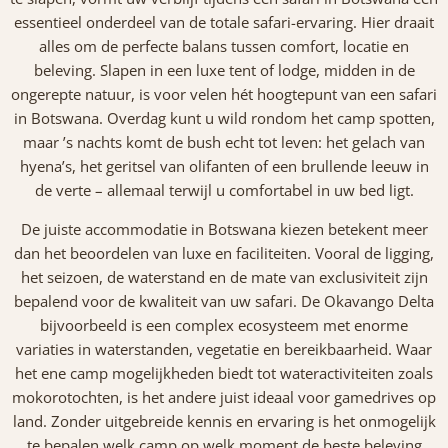
essentieel onderdeel van de totale safari-ervaring. Hier draait
alles om de perfecte balans tussen comfort, locatie en
beleving. Slapen in een luxe tent of lodge, midden in de
ongerepte natuur, is voor velen hét hoogtepunt van een safari
in Botswana. Overdag kunt u wild rondom het camp spotten,
maar ’s nachts komt de bush echt tot leven: het gelach van
hyena’s, het geritsel van olifanten of een brullende leeuw in
de verte – allemaal terwijl u comfortabel in uw bed ligt.
De juiste accommodatie in Botswana kiezen betekent meer
dan het beoordelen van luxe en faciliteiten. Vooral de ligging,
het seizoen, de waterstand en de mate van exclusiviteit zijn
bepalend voor de kwaliteit van uw safari. De Okavango Delta
bijvoorbeeld is een complex ecosysteem met enorme
variaties in waterstanden, vegetatie en bereikbaarheid. Waar
het ene camp mogelijkheden biedt tot wateractiviteiten zoals
mokorotochten, is het andere juist ideaal voor gamedrives op
land. Zonder uitgebreide kennis en ervaring is het onmogelijk
te bepalen welk camp op welk moment de beste beleving