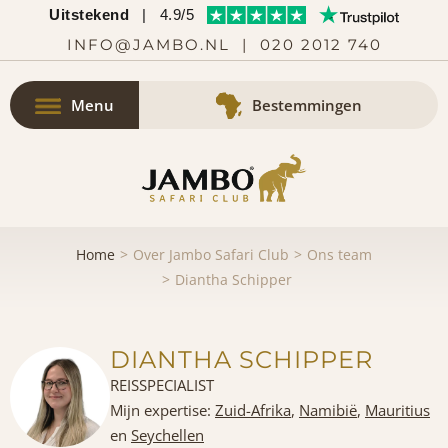
Uitstekend
|
4.9/5
INFO@JAMBO.NL
|
020 2012 740
Menu
Bestemmingen
Home
Over Jambo Safari Club
Ons team
Diantha Schipper
DIANTHA SCHIPPER
REISSPECIALIST
Mijn expertise:
Zuid-Afrika
,
Namibië
,
Mauritius
en
Seychellen