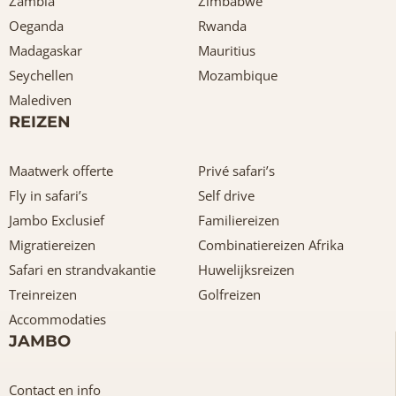
Zambia
Zimbabwe
Oeganda
Rwanda
Madagaskar
Mauritius
Seychellen
Mozambique
Malediven
REIZEN
Maatwerk offerte
Privé safari’s
Fly in safari’s
Self drive
Jambo Exclusief
Familiereizen
Migratiereizen
Combinatiereizen Afrika
Safari en strandvakantie
Huwelijksreizen
Treinreizen
Golfreizen
Accommodaties
JAMBO
Contact en info