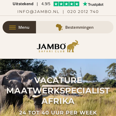
Uitstekend
|
4.9/5
INFO@JAMBO.NL
|
020 2012 740
Menu
Bestemmingen
VACATURE
MAATWERKSPECIALIST
AFRIKA
24 TOT 40 UUR PER WEEK