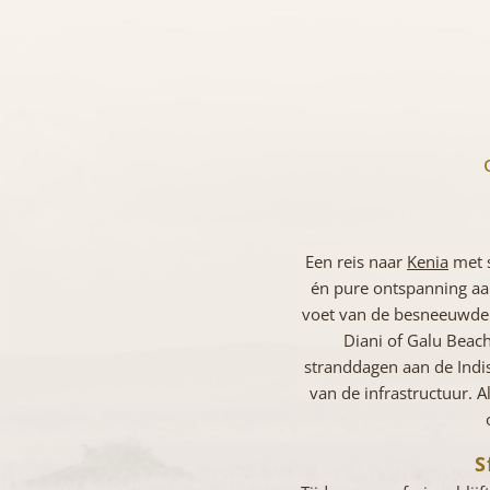
Een reis naar
Kenia
met s
én pure ontspanning aa
voet van de besneeuwd
Diani of Galu Beac
stranddagen aan de Indi
van de infrastructuur. A
S