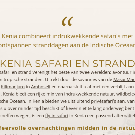
Kenia combineert indrukwekkende safari's met
ontspannen stranddagen aan de Indische Oceaa
KENIA SAFARI EN STRAN
afari en strand verenigt het beste van twee werelden: avontuur i
n tropische stranden. U trekt door de savannes van de
Masai Mar
e
Kilimanjaro
in
Amboseli
en daarna sluit u af met een verblijf aa
h. Kenia biedt een rijke mix van indrukwekkende natuur, wildbele
sche Oceaan. In Kenia bieden we uitsluitend
privésafari’s
aan, van
ls u over minder tijd beschikt of liever niet te lang onderweg bent
oneffen wegen, is een
fly in safari
in Kenia een passend alternatief
feervolle overnachtingen midden in de natu