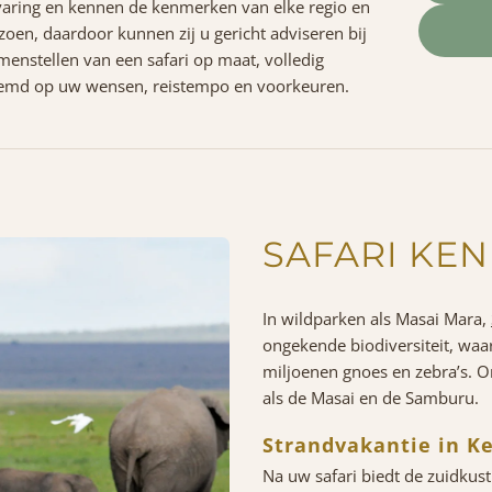
varing en kennen de kenmerken van elke regio en
izoen, daardoor kunnen zij u gericht adviseren bij
menstellen van een safari op maat, volledig
emd op uw wensen, reistempo en voorkeuren.
SAFARI KEN
In wildparken als Masai Mara,
ongekende biodiversiteit, wa
miljoenen gnoes en zebra’s. O
als de Masai en de Samburu.
Strandvakantie in K
Na uw safari biedt de zuidkus