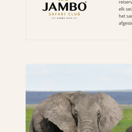
reiser
elk se
het sa
afgest