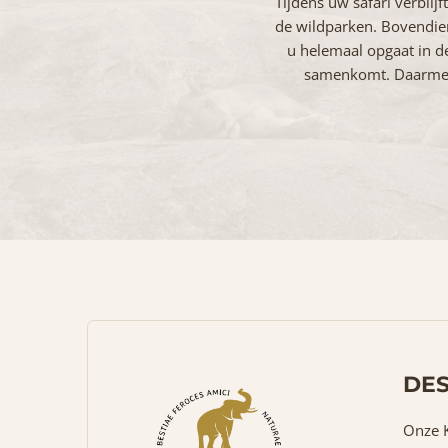
Tijdens uw safari verblij
de wildparken. Bovendie
u helemaal opgaat in d
samenkomt. Daarmee 
DES
Onze K