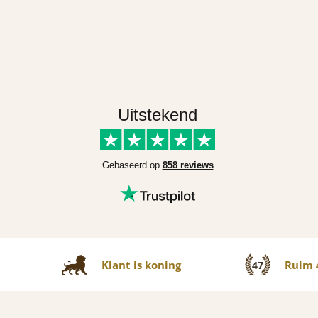
Uitstekend
Gebaseerd op
858 reviews
Klant is koning
Ruim 4
47