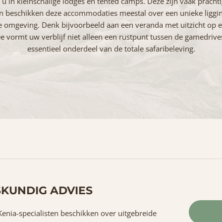
ft u in kleinschalige lodges en tented camps. Deze zijn vaak prachti
n beschikken deze accommodaties meestal over een unieke liggin
e omgeving. Denk bijvoorbeeld aan een veranda met uitzicht op 
vormt uw verblijf niet alleen een rustpunt tussen de gamedrive
essentieel onderdeel van de totale safaribeleving.
KUNDIG ADVIES
enia-specialisten beschikken over uitgebreide