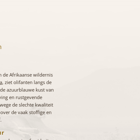
n
D
n de Afrikaanse wildernis
a
, ziet olifanten langs de
n de azuurblauwe kust van
ving en rustgevende
wege de slechte kwaliteit
 over de vaak stoffige en
.
ur