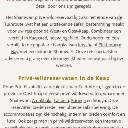
detail door ons zijn geregeld.
Het Shamwari privé-wildreservaat ligt aan het einde van
de
Tuinroute
, wat het een uitstekende safari bestemming maakt
voor uw reis door de West- en Oost-Kaap. Combineer een
verblijf in
Kaapstad
,
het wijngebied
,
Oudtshoorn
en een
verblijf in de populaire badplaatsen
Knysna
of
Plettenberg
Bay
met een safari in Shamwari. Onze reisspecialisten
adviseren u graag over de mogelijkheden en wat past bij uw
wensen.
Privé-wildreservaten in de Kaap
Rond Port Elizabeth, aan zuidkust van Zuid-Afrika, liggen in de
provincie Oost-Kaap diverse privé-wildreservaten, waaronder
Shamwari,
Amakhala
,
Lalibela
,
Kariega
en Sibuya. Deze
reservaten bieden ieder een ultieme safaribeleving. De
accommodaties zijn kleinschalig, intiem en bieden comfort en
luxe. Ook zorgt men in privé-wildreservaten een intensive
safaribeleving, waarbij u ontsnapt aan de drukte en geniet u