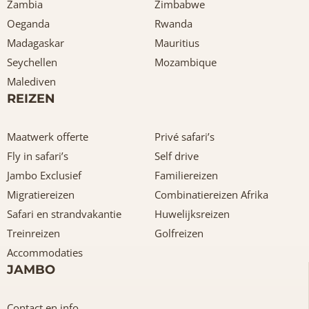
Zambia
Zimbabwe
Oeganda
Rwanda
Madagaskar
Mauritius
Seychellen
Mozambique
Malediven
REIZEN
Maatwerk offerte
Privé safari’s
Fly in safari’s
Self drive
Jambo Exclusief
Familiereizen
Migratiereizen
Combinatiereizen Afrika
Safari en strandvakantie
Huwelijksreizen
Treinreizen
Golfreizen
Accommodaties
JAMBO
Contact en info