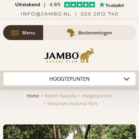
Uitstekend
|
4.9/5
INFO@JAMBO.NL
|
020 2012 740
Menu
Bestemmingen
Home
Reizen Rwanda
Hoogtepunten
Volcanoes National Park