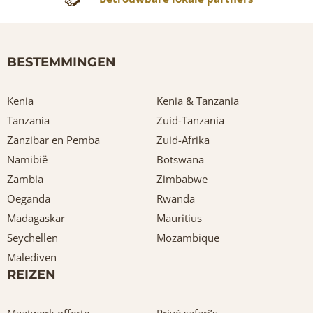
BESTEMMINGEN
Kenia
Kenia & Tanzania
Tanzania
Zuid-Tanzania
Zanzibar en Pemba
Zuid-Afrika
Namibië
Botswana
Zambia
Zimbabwe
Oeganda
Rwanda
Madagaskar
Mauritius
Seychellen
Mozambique
Malediven
REIZEN
Maatwerk offerte
Privé safari’s