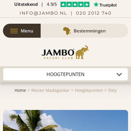
Uitstekend
|
4.9/5
INFO@JAMBO.NL
|
020 2012 740
Menu
Bestemmingen
Home
Reizen Madagaskar
Hoogtepunten
Ifaty